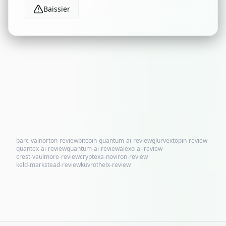
Baissier
barc-valnorton-review
bitcoin-quantum-ai-review
glurvextopin-review
quantex-ai-review
quantum-ai-review
alexo-ai-review
crest-vaulmore-review
cryptexa-noviron-review
keld-markstead-review
kuvrothelx-review