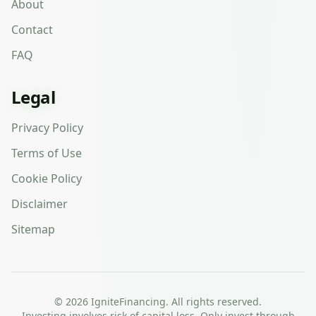
About
Contact
FAQ
Legal
Privacy Policy
Terms of Use
Cookie Policy
Disclaimer
Sitemap
©
2026
IgniteFinancing. All rights reserved.
Investing involves risk of capital loss. Only invest through