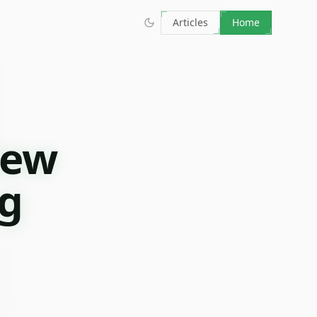
Articles
Home
iew
ng