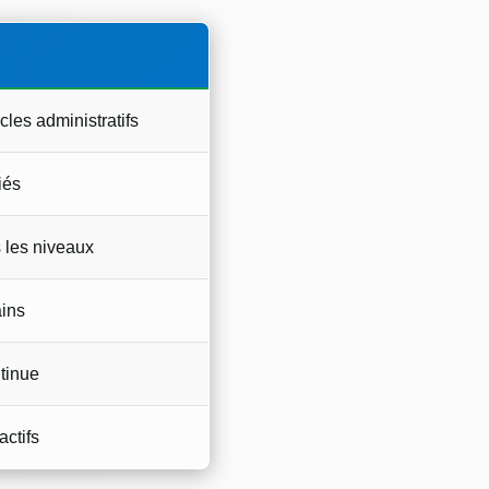
les administratifs
iés
s les niveaux
ains
tinue
actifs