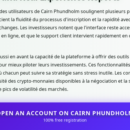
des utilisateurs de Cairn Phundholm soulignent plusieurs p
ent la fluidité du processus d'inscription et la rapidité avec
changes. Les investisseurs notent que l'interface reste ac
 en ligne, et que le support client intervient rapidement en
ussi en avant la capacité de la plateforme à offrir des outils
our mieux piloter leurs investissements. Ces fonctionnalité
 chacun peut suivre sa stratégie sans stress inutile. Les c
sité des crypto-monnaies disponibles à la négociation et la s
pics de volatilité des marchés.
OPEN AN ACCOUNT ON CAIRN PHUNDHOL
100% free registration