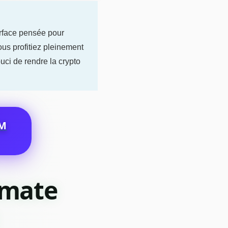
erface pensée pour
ous profitiez pleinement
ci de rendre la crypto
M
imate