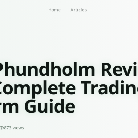
Home
Articles
 Phundholm Rev
Complete Tradi
rm Guide
873
views