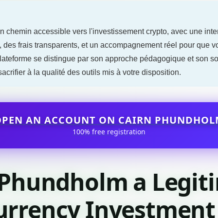
n chemin accessible vers l'investissement crypto, avec une int
s, des frais transparents, et un accompagnement réel pour que v
lateforme se distingue par son approche pédagogique et son sou
crifier à la qualité des outils mis à votre disposition.
OPEN AN ACCOUNT ON CAIRN PHUNDHOL
100% free registration
n Phundholm a Legit
urrency Investment