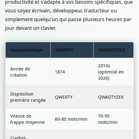
productivité et s'adapte à vos besoins spécifiques, que
vous soyez écrivain, développeur, traducteur ou
simplement quelqu'un qui passe plusieurs heures par
jour devant un clavier.
Caractéristique
QWERTY
QWAGTYZEX
2010s
Année de
1874
(optimisé en
création
2026)
Disposition
QWERTY
QWAGTYZEX
première rangée
Vitesse de
70-95
60-80 mots/min
frappe moyenne
mots/min
Confort